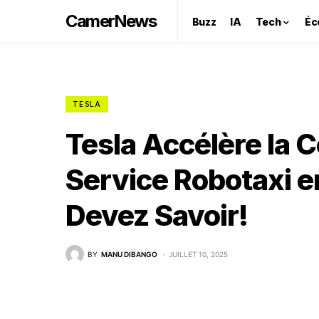
CamerNews
Buzz
IA
Tech
Éc
TESLA
Tesla Accélère la C
Service Robotaxi e
Devez Savoir!
BY
MANU DIBANGO
JUILLET 10, 2025