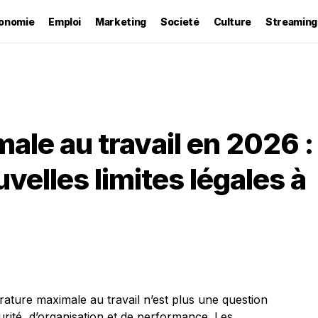
onomie
Emploi
Marketing
Societé
Culture
Streaming
le au travail en 2026 :
uvelles limites légales à
érature maximale au travail n’est plus une question
curité, d’organisation et de performance. Les