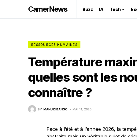
CamerNews
Buzz
IA
Tech
Éc
RESSOURCES HUMAINES
Température maxima
quelles sont les no
connaître ?
BY
MANU DIBANGO
MAI 11, 2026
Face à l’été et à l’année 2026, la temp
abstraite mais un véritable sujet de sé