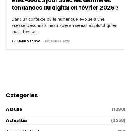
Êtes-vous à jour avec les dernières
tendances du digital en février 2026 ?
Dans un contexte où le numérique évolue à une
vitesse désormais mesurable en semaines plutôt qu’en
mois, février…
BY
MANU DIBANGO
FÉVRIER 27, 2026
Categories
A la une
(1 290)
Actualités
(2 258)