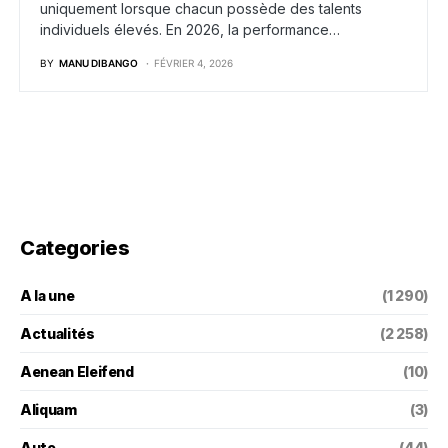
uniquement lorsque chacun possède des talents
individuels élevés. En 2026, la performance…
BY
MANU DIBANGO
FÉVRIER 4, 2026
Categories
A la une
(1 290)
Actualités
(2 258)
Aenean Eleifend
(10)
Aliquam
(3)
Auto
(44)