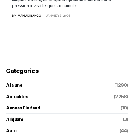
pression invisible qui s’accumule…
BY
MANU DIBANGO
JANVIER 8, 2026
Categories
A la une
(1 290)
Actualités
(2 258)
Aenean Eleifend
(10)
Aliquam
(3)
Auto
(44)