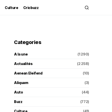
Culture
Cricbuzz
Categories
A la une
(1 290)
Actualités
(2 258)
Aenean Eleifend
(10)
Aliquam
(3)
Auto
(44)
Buzz
(772)
Culture
(41)