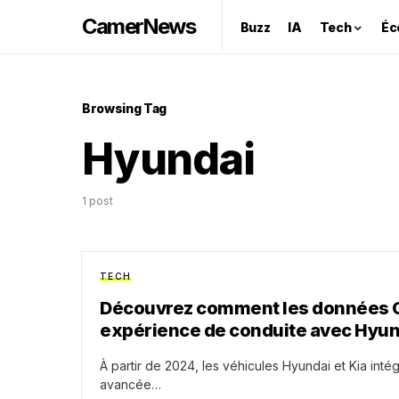
CamerNews
Buzz
IA
Tech
Éc
Browsing Tag
Hyundai
1 post
TECH
Découvrez comment les données G
expérience de conduite avec Hyund
À partir de 2024, les véhicules Hyundai et Kia in
avancée…