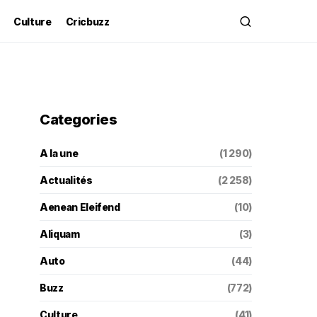
Culture
Cricbuzz
Categories
A la une
(1 290)
Actualités
(2 258)
Aenean Eleifend
(10)
Aliquam
(3)
Auto
(44)
Buzz
(772)
Culture
(41)