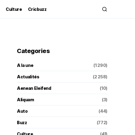
Culture
Cricbuzz
Categories
A la une
(1 290)
Actualités
(2 258)
Aenean Eleifend
(10)
Aliquam
(3)
Auto
(44)
Buzz
(772)
Culture
(41)