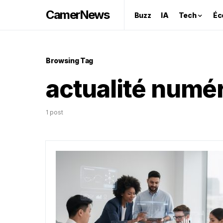
CamerNews
Buzz
IA
Tech
Éc
Browsing Tag
actualité numé
1 post