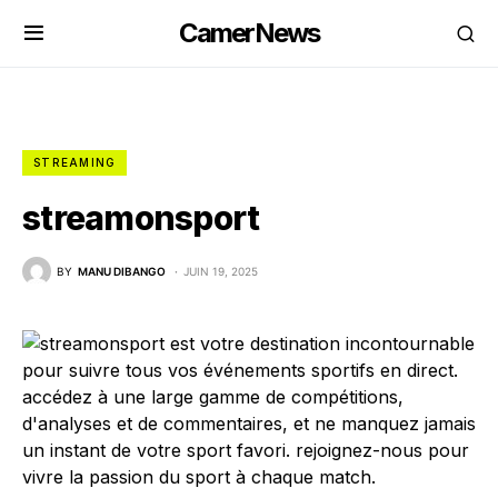
CamerNews
STREAMING
streamonsport
BY
MANU DIBANGO
JUIN 19, 2025