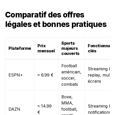
Comparatif des offres
légales et bonnes pratiques
Sports
Prix
Fonctionnali
Plateforme
majeurs
mensuel
clés
couverts
Football
Streaming HD
américain,
ESPN+
≈ 6.99 €
replay, multi-
soccer,
écrans
combats
Boxe,
MMA,
≈ 14.99
Streaming HD
DAZN
football,
€
notifications l