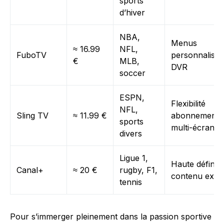
sports
d’hiver
NBA,
Menus
≈ 16.99
NFL,
FuboTV
personnalisab
€
MLB,
DVR
soccer
ESPN,
Flexibilité
NFL,
Sling TV
≈ 11.99 €
abonnements
sports
multi-écrans
divers
Ligue 1,
Haute définiti
Canal+
≈ 20 €
rugby, F1,
contenu exclu
tennis
Pour s’immerger pleinement dans la passion sportive