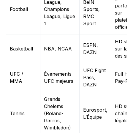
League,
BeIN
parfois
Football
Champions
Sports,
sur
League, Ligue
RMC
platefo
1
Sport
officiell
HD sta
ESPN,
Basketball
NBA, NCAA
sur la m
DAZN
des site
UFC Fight
UFC /
Événements
Full HD
Pass,
MMA
UFC majeurs
Pay-Per
DAZN
Grands
Chelems
HD sur
Eurosport,
Tennis
(Roland-
chaînes
L’Équipe
Garros,
légales
Wimbledon)