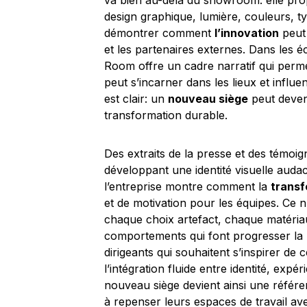
va bien au-delà du showroom: elle pro
design graphique, lumière, couleurs, t
démontrer comment
l’innovation
peut 
et les partenaires externes. Dans les é
Room offre un cadre narratif qui perm
peut s’incarner dans les lieux et influ
est clair: un
nouveau siège
peut deveni
transformation durable.
Des extraits de la presse et des témoi
développant une identité visuelle audac
l’entreprise montre comment la
transf
et de motivation pour les équipes. Ce 
chaque choix artefact, chaque matéria
comportements qui font progresser la pro
dirigeants qui souhaitent s’inspirer de
l’intégration fluide entre identité, exp
nouveau siège devient ainsi une référ
à repenser leurs espaces de travail a