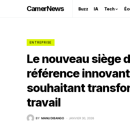
CamerNews
Buzz
IA
Tech
Éc
ENTREPRISE
Le nouveau siège 
référence innovant
souhaitant transfo
travail
BY
MANU DIBANGO
JANVIER 30, 2026