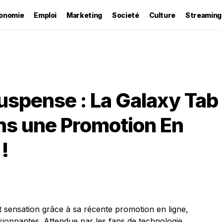
onomie
Emploi
Marketing
Societé
Culture
Streaming
uspense : La Galaxy Tab
ns une Promotion En
!
t sensation grâce à sa récente promotion en ligne,
sionnantes. Attendue par les fans de technologie,