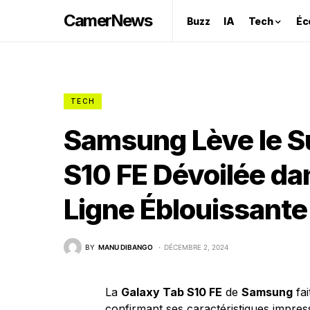
CamerNews
Buzz
IA
Tech
Éc
TECH
Samsung Lève le S
S10 FE Dévoilée da
Ligne Éblouissante 
BY
MANU DIBANGO
DÉCEMBRE 2, 2024
La
Galaxy Tab S10 FE
de
Samsung
fai
confirmant ses caractéristiques impres