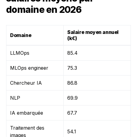
domaine en 2026
Salaire moyen annuel
Domaine
(k€)
LLMOps
85.4
MLOps engineer
75.3
Chercheur IA
86.8
NLP
69.9
IA embarquée
67.7
Traitement des
54.1
images