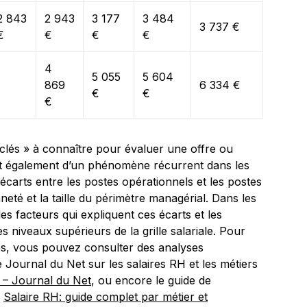
2 843
2 943
3 177
3 484
3 737 €
€
€
€
€
4
5 055
5 604
869
6 334 €
€
€
€
 clés » à connaître pour évaluer une offre ou
nt également d’un phénomène récurrent dans les
carts entre les postes opérationnels et les postes
neté et la taille du périmètre managérial. Dans les
les facteurs qui expliquent ces écarts et les
es niveaux supérieurs de la grille salariale. Pour
res, vous pouvez consulter des analyses
 Journal du Net sur les salaires RH et les métiers
 – Journal du Net
, ou encore le guide de
r
Salaire RH: guide complet par métier et