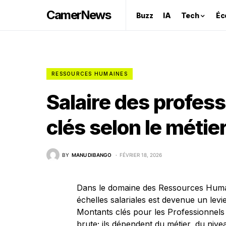
CamerNews
Buzz
IA
Tech
Éc
RESSOURCES HUMAINES
Salaire des profes
clés selon le métie
BY
MANU DIBANGO
FÉVRIER 18, 2026
Dans le domaine des Ressources Humain
échelles salariales est devenue un levi
Montants clés pour les Professionnel
brute; ils dépendent du métier, du nivea