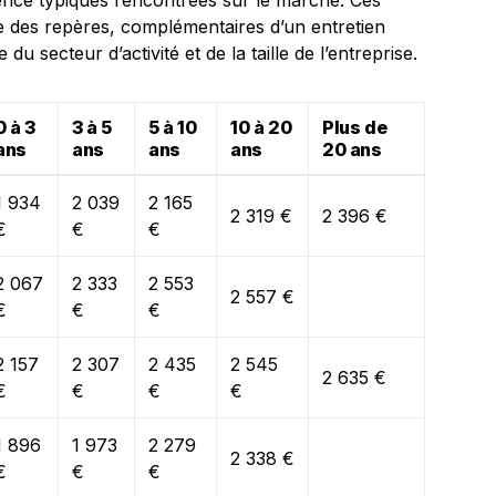
ence typiques rencontrées sur le marché. Ces
e des repères, complémentaires d’un entretien
du secteur d’activité et de la taille de l’entreprise.
0 à 3
3 à 5
5 à 10
10 à 20
Plus de
ans
ans
ans
ans
20 ans
1 934
2 039
2 165
2 319 €
2 396 €
€
€
€
2 067
2 333
2 553
2 557 €
€
€
€
2 157
2 307
2 435
2 545
2 635 €
€
€
€
€
1 896
1 973
2 279
2 338 €
€
€
€