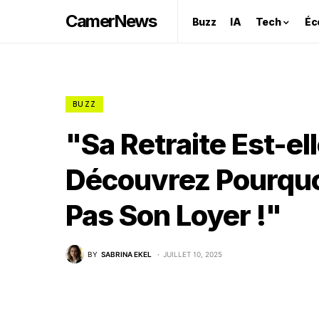
CamerNews
Buzz
IA
Tech
Éc
BUZZ
"Sa Retraite Est-el
Découvrez Pourquo
Pas Son Loyer !"
BY
SABRINA EKEL
JUILLET 10, 2025