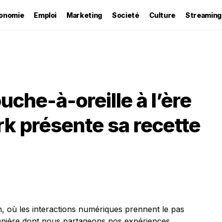
onomie
Emploi
Marketing
Societé
Culture
Streaming
uche-à-oreille à l’ère
k présente sa recette
 où les interactions numériques prennent le pas
anière dont nous partageons nos expériences