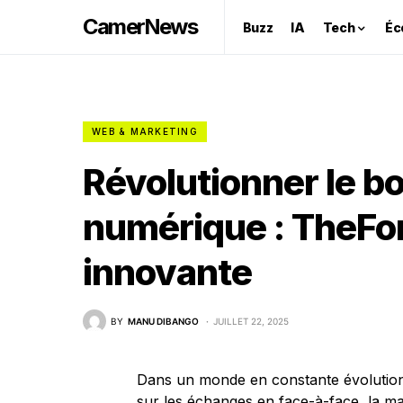
CamerNews
Buzz
IA
Tech
Éc
WEB & MARKETING
Révolutionner le bo
numérique : TheFor
innovante
BY
MANU DIBANGO
JUILLET 22, 2025
Dans un monde en constante évolution,
sur les échanges en face-à-face, la m