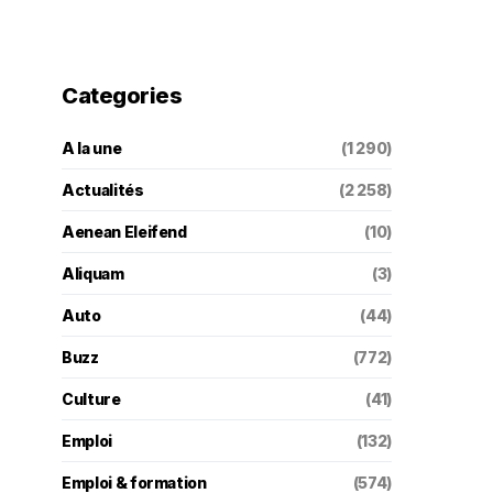
Categories
A la une
(1 290)
Actualités
(2 258)
Aenean Eleifend
(10)
Aliquam
(3)
Auto
(44)
Buzz
(772)
Culture
(41)
Emploi
(132)
Emploi & formation
(574)