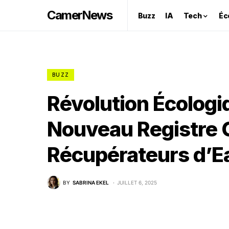
CamerNews
Buzz
IA
Tech
Éc
BUZZ
Révolution Écologi
Nouveau Registre
Récupérateurs d’Ea
BY
SABRINA EKEL
JUILLET 6, 2025