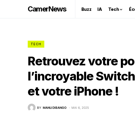
CamerNews
Buzz
IA
Tech
Éc
TECH
Retrouvez votre por
l’incroyable Switc
et votre iPhone !
BY
MANU DIBANGO
MAI 6, 2025