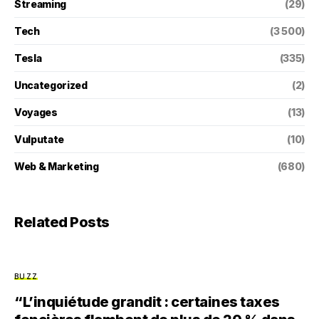
Streaming
(29)
Tech
(3 500)
Tesla
(335)
Uncategorized
(2)
Voyages
(13)
Vulputate
(10)
Web & Marketing
(680)
Related Posts
BUZZ
“L’inquiétude grandit : certaines taxes