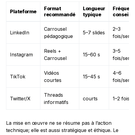
Format
Longueur
Fréquen
Plateforme
recommandé
typique
conseillé
Carrousel
2–3
LinkedIn
5–7 slides
pédagogique
fois/sema
Reels +
3–5
Instagram
15–60 s
Carrousel
fois/sema
Vidéos
4–6
TikTok
15–45 s
courtes
fois/sema
Threads
Twitter/X
courts
1–2 fois/j
informatifs
La mise en œuvre ne se résume pas à l’action
technique; elle est aussi stratégique et éthique. Le