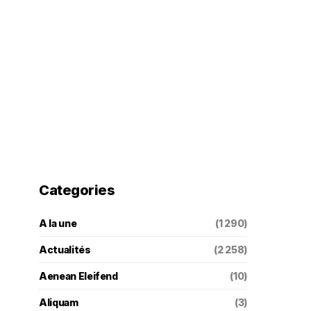
Categories
A la une
(1 290)
Actualités
(2 258)
Aenean Eleifend
(10)
Aliquam
(3)