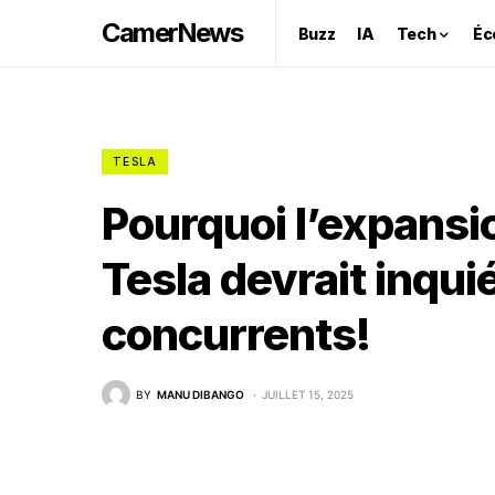
CamerNews
Buzz
IA
Tech
Éc
TESLA
Pourquoi l’expansi
Tesla devrait inqui
concurrents!
BY
MANU DIBANGO
JUILLET 15, 2025