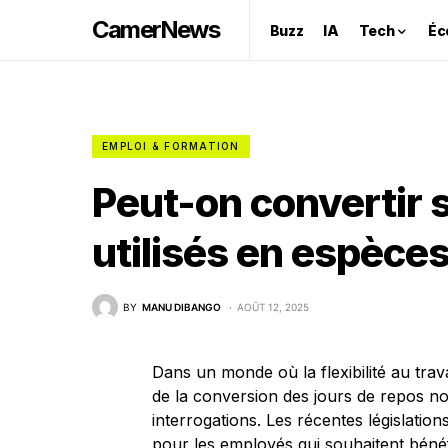
CamerNews
Buzz
IA
Tech
Éc
EMPLOI & FORMATION
Peut-on convertir 
utilisés en espèces
BY
MANU DIBANGO
AOÛT 12, 2025
Dans un monde où la flexibilité au trava
de la conversion des jours de repos n
interrogations. Les récentes législation
pour les employés qui souhaitent béné