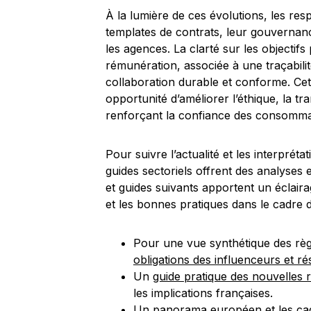
À la lumière de ces évolutions, les re
templates de contrats, leur gouvernance
les agences. La clarté sur les objectif
rémunération, associée à une traçabili
collaboration durable et conforme. Ce
opportunité d’améliorer l’éthique, la t
renforçant la confiance des consommat
Pour suivre l’actualité et les interprét
guides sectoriels offrent des analyses 
et guides suivants apportent un éclairag
et les bonnes pratiques dans le cadre 
Pour une vue synthétique des règl
obligations des influenceurs et r
Un
guide pratique des nouvelles r
les implications françaises.
Un panorama européen et les cad