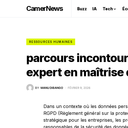
CamerNews
Buzz
IA
Tech
Éc
RESSOURCES HUMAINES
parcours incontour
expert en maîtrise
BY
MANU DIBANGO
FÉVRIER 9, 2026
Dans un contexte où les données person
RGPD (Règlement général sur la prote
stratégique pour les entreprises, les pr
responsables de la sécurité des donnée