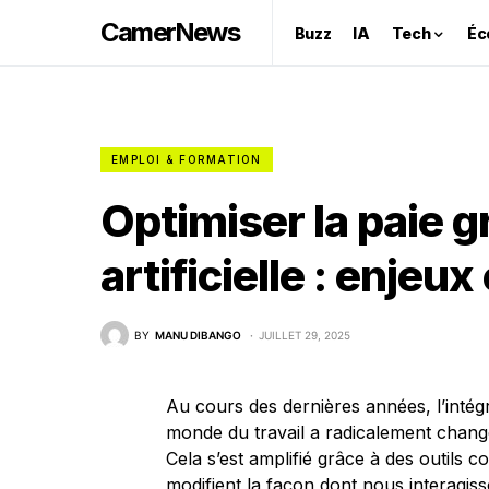
CamerNews
Buzz
IA
Tech
Éc
EMPLOI & FORMATION
Optimiser la paie gr
artificielle : enjeux
BY
MANU DIBANGO
JUILLET 29, 2025
Au cours des dernières années, l’intégrat
monde du travail a radicalement changé 
Cela s’est amplifié grâce à des outil
modifient la façon dont nous interagis