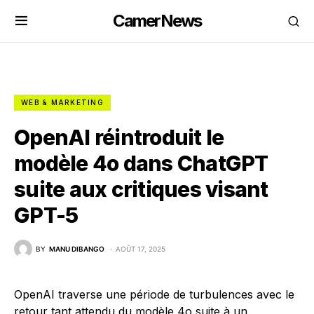
CamerNews
WEB & MARKETING
OpenAI réintroduit le
modèle 4o dans ChatGPT
suite aux critiques visant
GPT-5
BY
MANU DIBANGO
AOÛT 17, 2025
OpenAI traverse une période de turbulences avec le
retour tant attendu du modèle 4o suite à un