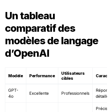
Un tableau
comparatif des
modèles de langage
d’OpenAI
Utilisateurs
Modèle
Performance
Caracté
cibles
GPT-
Répons
Excellente
Professionnels
4o
détaillée
Précisio