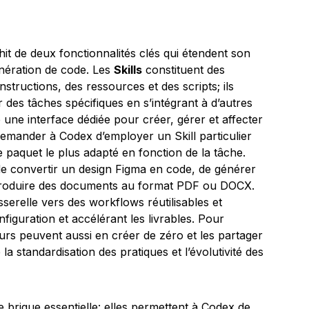
it de deux fonctionnalités clés qui étendent son
énération de code. Les
Skills
constituent des
structions, des ressources et des scripts; ils
 des tâches spécifiques en s’intégrant à d’autres
e une interface dédiée pour créer, gérer et affecter
demander à Codex d’employer un Skill particulier
e paquet le plus adapté en fonction de la tâche.
e convertir un design Figma en code, de générer
produire des documents au format PDF ou DOCX.
sserelle vers des workflows réutilisables et
figuration et accélérant les livrables. Pour
eurs peuvent aussi en créer de zéro et les partager
a standardisation des pratiques et l’évolutivité des
 brique essentielle: elles permettent à Codex de