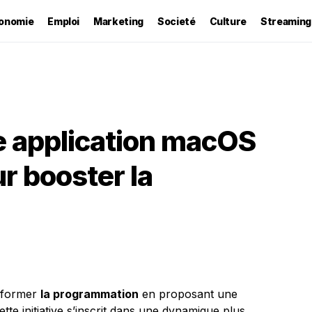
onomie
Emploi
Marketing
Societé
Culture
Streaming
e application macOS
r booster la
nsformer
la programmation
en proposant une
Cette initiative s’inscrit dans une dynamique plus