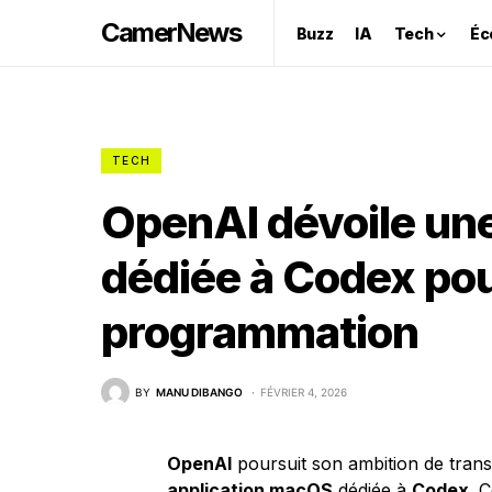
CamerNews
Buzz
IA
Tech
Éc
TECH
OpenAI dévoile un
dédiée à Codex pou
programmation
BY
MANU DIBANGO
FÉVRIER 4, 2026
OpenAI
poursuit son ambition de tra
application macOS
dédiée à
Codex
. 