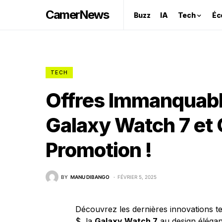
CamerNews
Buzz
IA
Tech
Éc
TECH
Offres Immanquable
Galaxy Watch 7 et
Promotion !
BY
MANU DIBANGO
FÉVRIER 5, 2025
Découvrez les dernières innovations t
$, la
Galaxy Watch 7
au design élégant