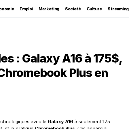
onomie
Emploi
Marketing
Societé
Culture
Streaming
s : Galaxy A16 à 175$,
 Chromebook Plus en
echnologiques avec le
Galaxy A16
à seulement 175
, et le pratique
Chromebook Plus
. Ces appareils