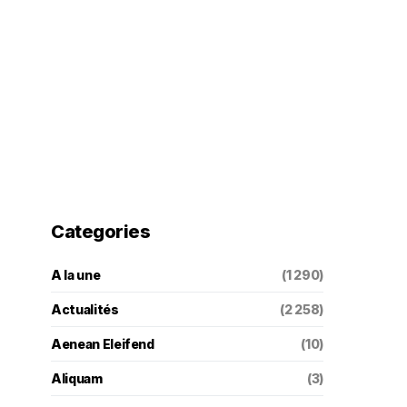
Categories
A la une
(1 290)
Actualités
(2 258)
Aenean Eleifend
(10)
Aliquam
(3)