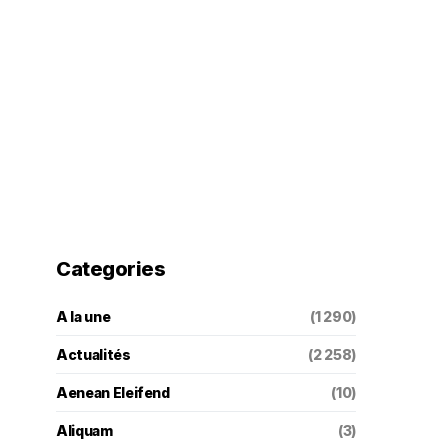
Categories
A la une
(1 290)
Actualités
(2 258)
Aenean Eleifend
(10)
Aliquam
(3)