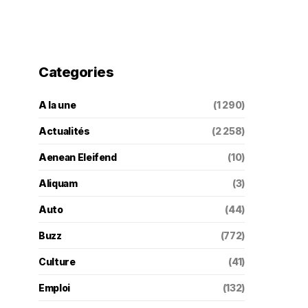
Categories
A la une
(1 290)
Actualités
(2 258)
Aenean Eleifend
(10)
Aliquam
(3)
Auto
(44)
Buzz
(772)
Culture
(41)
Emploi
(132)