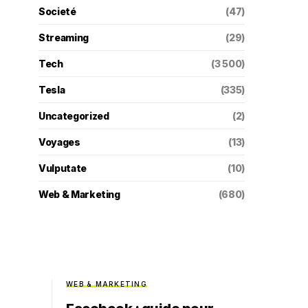
Societé
(47)
Streaming
(29)
Tech
(3 500)
Tesla
(335)
Uncategorized
(2)
Voyages
(13)
Vulputate
(10)
Web & Marketing
(680)
WEB & MARKETING