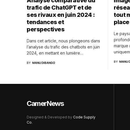
Analyse comparative du
Image
trafic de ChatGPT et de
résea
ses rivaux en juin 2024 :
tout m
tendances et
place
perspectives
Le pays
profond
Dans cet article, nous plongeons dans
marque n
l’analyse du trafic des chatbots en juin
uniquem
2024, en mettant en lumière…
BY
MANU 
BY
MANU DIBANGO
CamerNews
Designed & Developed by
Code Supply
Co.