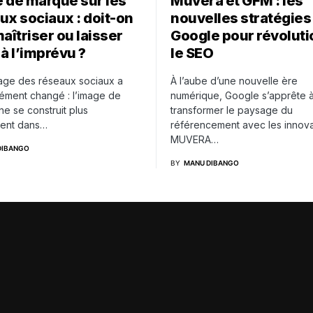
 de marque sur les
Muvera et GFM : les
ux sociaux : doit-on
nouvelles stratégies
aîtriser ou laisser
Google pour révolut
 à l’imprévu ?
le SEO
age des réseaux sociaux a
À l’aube d’une nouvelle ère
ément changé : l’image de
numérique, Google s’apprête 
e se construit plus
transformer le paysage du
ent dans…
référencement avec les innova
MUVERA…
DIBANGO
BY
MANU DIBANGO