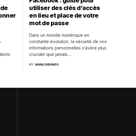
Facebook : guide pour
 de
utiliser des clés d’accès
ionner
en lieu et place de votre
mot de passe
Dans un monde numérique en
à
constante évolution, la sécurité de nos
informations personnelles s’avère plus
tions
cruciale que jamais.…
BY
MANU DIBANGO