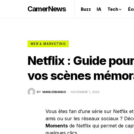
CamerNews
Buzz
IA
Tech
Éc
WEB & MARKETING
Netflix : Guide pou
vos scènes mémora
BY
MANU DIBANGO
NOVEMBRE 1, 2024
Vous êtes fan d’une série sur Netflix 
amis ou sur les réseaux sociaux ? Déco
Moments
de Netflix qui permet de cap
quelques clics.