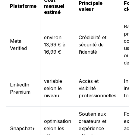
Coût
Principale
Fonc
Plateforme
mensuel
valeur
clés
estimé
Badge
prot
environ
Crédibilité et
Meta
cont
13,99 € à
sécurité de
Verified
usur
16,99 €
l’identité
outil
de c
variable
Accès et
InMai
LinkedIn
selon le
visibilité
insig
Premium
niveau
professionnelles
form
Soutien aux
Fonc
optimisation
créateurs et
excl
Snapchat+
selon les
expérience
accè