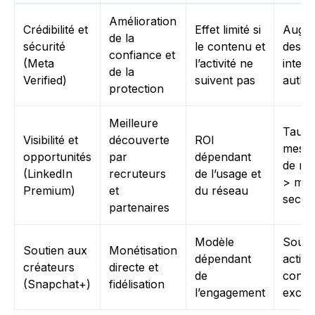
Amélioration
Crédibilité et
Effet limité si
Augme
de la
sécurité
le contenu et
des
confiance et
(Meta
l’activité ne
intera
de la
Verified)
suivent pas
authe
protection
Meilleure
Taux 
Visibilité et
découverte
ROI
messa
opportunités
par
dépendant
de ré
(LinkedIn
recruteurs
de l’usage et
> mo
Premium)
et
du réseau
sector
partenaires
Modèle
Souti
Soutien aux
Monétisation
dépendant
actifs 
créateurs
directe et
de
conte
(Snapchat+)
fidélisation
l’engagement
exclus