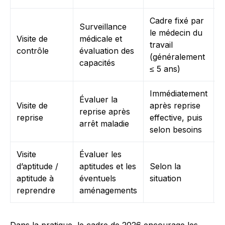
Cadre fixé par
Surveillance
S
le médecin du
Visite de
médicale et
e
travail
contrôle
évaluation des
d
(généralement
capacités
s
≤ 5 ans)
Immédiatement
Évaluer la
Visite de
après reprise
S
reprise après
reprise
effective, puis
a
arrêt maladie
selon besoins
Visite
Évaluer les
P
d’aptitude /
aptitudes et les
Selon la
e
aptitude à
éventuels
situation
a
reprendre
aménagements
r