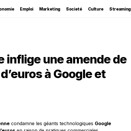
onomie
Emploi
Marketing
Societé
Culture
Streaming
 inflige une amende de
s d’euros à Google et
enne
condamne les géants technologiques
Google
d’euros
en raison de pratiques commerciales