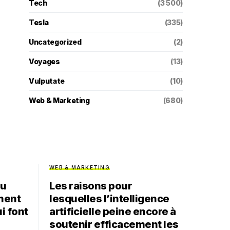
Tech
(3 500)
Tesla
(335)
Uncategorized
(2)
Voyages
(13)
Vulputate
(10)
Web & Marketing
(680)
WEB & MARKETING
du
Les raisons pour
ment
lesquelles l’intelligence
ui font
artificielle peine encore à
soutenir efficacement les