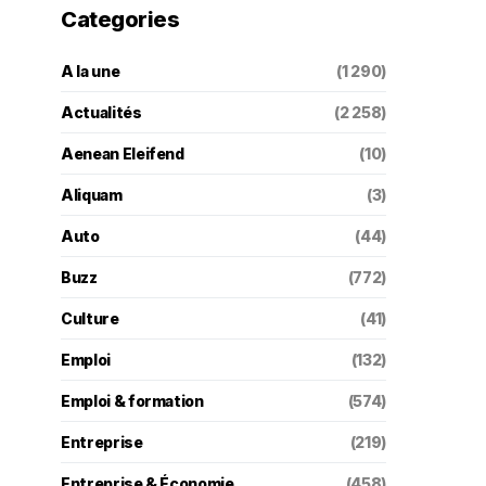
Categories
A la une
(1 290)
Actualités
(2 258)
Aenean Eleifend
(10)
Aliquam
(3)
Auto
(44)
Buzz
(772)
Culture
(41)
Emploi
(132)
Emploi & formation
(574)
Entreprise
(219)
Entreprise & Économie
(458)