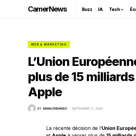
CamerNews
Buzz
IA
Tech
Éc
WEB & MARKETING
L’Union Européenne
plus de 15 milliard
Apple
BY
MANU DIBANGO
SEPTEMBRE 11, 2024
La récente décision de l’
Union Europé
et
Apple
à verser plus de
15 milliards 