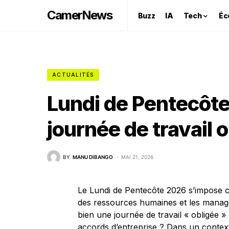
CamerNews
Buzz
IA
Tech
Éc
ACTUALITÉS
Lundi de Pentecôte 
journée de travail o
BY
MANU DIBANGO
MAI 21, 2026
Le Lundi de Pentecôte 2026 s’impose 
des ressources humaines et les manager
bien une journée de travail « obligée » p
accords d’entreprise ? Dans un context