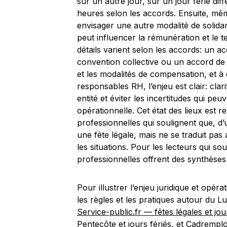
sur un autre jour, sur un jour férié dif
heures selon les accords. Ensuite, mêm
envisager une autre modalité de solidar
peut influencer la rémunération et le t
détails varient selon les accords: un a
convention collective ou un accord de
et les modalités de compensation, et à 
responsables RH, l’enjeu est clair: clar
entité et éviter les incertitudes qui peuv
opérationnelle. Cet état des lieux est 
professionnelles qui soulignent que, d’u
une fête légale, mais ne se traduit pa
les situations. Pour les lecteurs qui s
professionnelles offrent des synthèses 
Pour illustrer l’enjeu juridique et opéra
les règles et les pratiques autour du L
Service-public.fr — fêtes légales et jou
Pentecôte et jours fériés
, et
Cadremploi