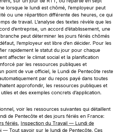
férent, sur un jour de RTT, ou répartie en sept
e lorsque le lundi est chômé, l’employeur peut
ité ou une répartition différente des heures, ce qui
emps de travail. L’analyse des textes révèle que les
ccord d’entreprise, un accord d’établissement, une
 branche peut déterminer les jours fériés chômés
défaut, l’employeur est libre d’en décider. Pour les
ifier rapidement le statut du jour pour chaque
ent affecter le climat social et la planification
renforcé par les ressources publiques et
n point de vue officiel, le Lundi de Pentecôte reste
s automatiquement par du repos payé dans toutes
ouhaitent approfondir, les ressources publiques et
utiles et des exemples concrets d’application.
tionnel, voir les ressources suivantes qui détaillent
undi de Pentecôte et des jours fériés en France:
rs fériés
,
Inspection du Travail — Lundi de
 — Tout savoir sur le lundi de Pentecôte
. Ces