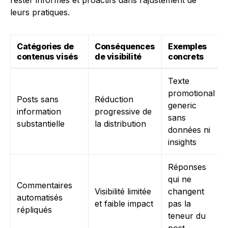
rester informés et proactifs dans l’ajustement de
leurs pratiques.
Catégories de
Conséquences
Exemples
contenus visés
de visibilité
concrets
Texte
promotional
Posts sans
Réduction
generic
information
progressive de
sans
substantielle
la distribution
données ni
insights
Réponses
qui ne
Commentaires
Visibilité limitée
changent
automatisés
et faible impact
pas la
répliqués
teneur du