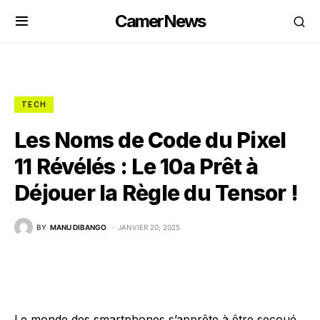
CamerNews
TECH
Les Noms de Code du Pixel
11 Révélés : Le 10a Prêt à
Déjouer la Règle du Tensor !
BY
MANU DIBANGO
JANVIER 20, 2025
Le monde des smartphones s’apprête à être secoué