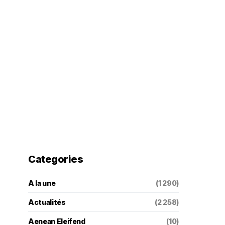
Categories
A la une
(1 290)
Actualités
(2 258)
Aenean Eleifend
(10)