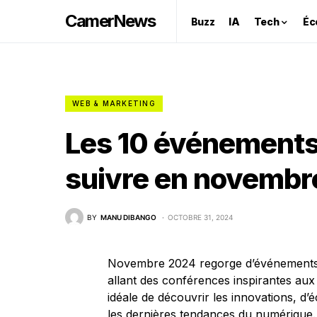
CamerNews
Buzz
IA
Tech
Éc
WEB & MARKETING
Les 10 événements
suivre en novemb
BY
MANU DIBANGO
OCTOBRE 31, 2024
Novembre 2024 regorge d’événements ca
allant des conférences inspirantes aux
idéale de découvrir les innovations, d
les dernières tendances du numérique.