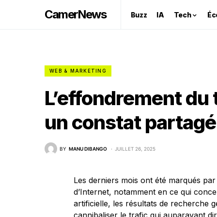
CamerNews
Buzz
IA
Tech
Éc
WEB & MARKETING
L’effondrement du tr
un constat partagé
BY
MANU DIBANGO
JUILLET 26, 2025
Les derniers mois ont été marqués par
d’Internet, notamment en ce qui concerne
artificielle, les résultats de recherch
cannibaliser le trafic qui auparavant diri