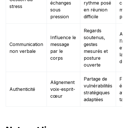
échanges
rythme posé
coll
stress
sous
en réunion
main
pression
difficile
prod
Regards
Aug
Influence le
soutenus,
l’ad
Communication
message
gestes
et 
non verbale
par le
mesurés et
la p
corps
posture
déc
ouverte
Partage de
Fidé
Alignement
vulnérabilités
équ
Authenticité
voix-esprit-
stratégiques
atti
cœur
adaptées
tale