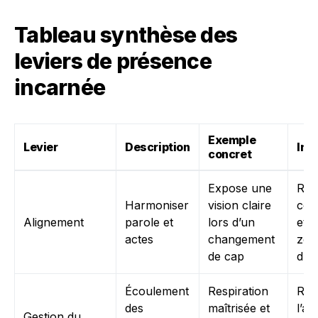
Tableau synthèse des
leviers de présence
incarnée
Exemple
Levier
Description
Imp
concret
Expose une
Ren
Harmoniser
vision claire
coh
Alignement
parole et
lors d’un
et r
actes
changement
zon
de cap
d’in
Écoulement
Respiration
Réd
des
maîtrisée et
l’an
Gestion du