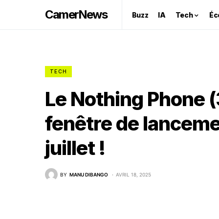
CamerNews
Buzz
IA
Tech
Éc
TECH
Le Nothing Phone (
fenêtre de lanceme
juillet !
BY
MANU DIBANGO
AVRIL 18, 2025