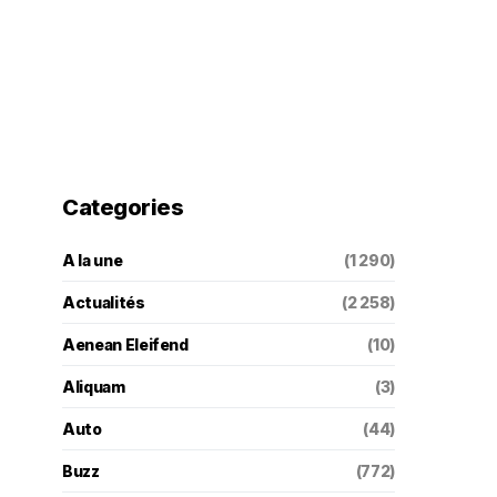
Categories
A la une
(1 290)
Actualités
(2 258)
Aenean Eleifend
(10)
Aliquam
(3)
Auto
(44)
Buzz
(772)