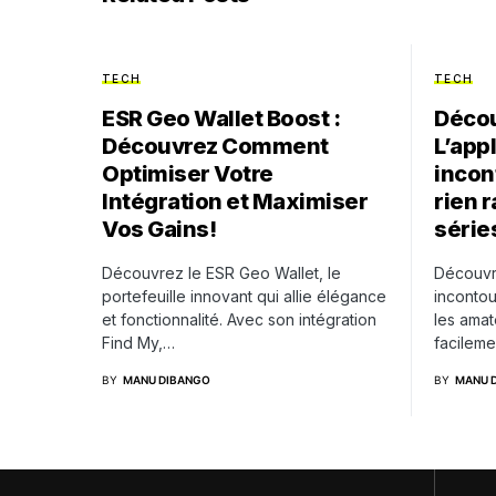
TECH
TECH
ESR Geo Wallet Boost :
Décou
Découvrez Comment
L’app
Optimiser Votre
incon
Intégration et Maximiser
rien r
Vos Gains!
série
Découvrez le ESR Geo Wallet, le
Découvre
portefeuille innovant qui allie élégance
incontou
et fonctionnalité. Avec son intégration
les amat
Find My,…
facileme
BY
MANU DIBANGO
BY
MANU 