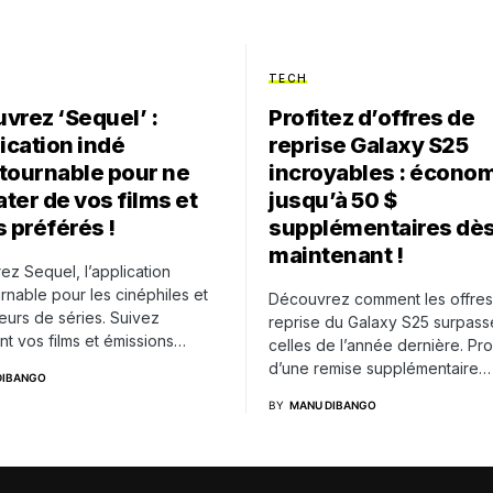
TECH
vrez ‘Sequel’ :
Profitez d’offres de
lication indé
reprise Galaxy S25
tournable pour ne
incroyables : écono
ater de vos films et
jusqu’à 50 $
s préférés !
supplémentaires dè
maintenant !
z Sequel, l’application
rnable pour les cinéphiles et
Découvrez comment les offre
eurs de séries. Suivez
reprise du Galaxy S25 surpass
nt vos films et émissions…
celles de l’année dernière. Pro
d’une remise supplémentaire…
DIBANGO
BY
MANU DIBANGO