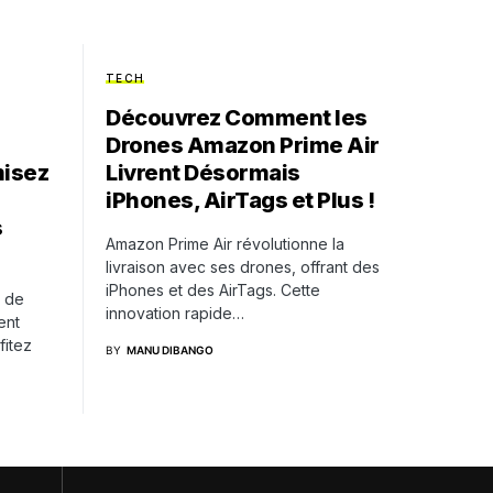
TECH
Découvrez Comment les
Drones Amazon Prime Air
misez
Livrent Désormais
iPhones, AirTags et Plus !
s
Amazon Prime Air révolutionne la
livraison avec ses drones, offrant des
iPhones et des AirTags. Cette
s de
innovation rapide…
ent
fitez
BY
MANU DIBANGO