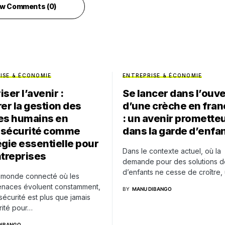
w Comments (0)
ISE & ÉCONOMIE
ENTREPRISE & ÉCONOMIE
ser l’avenir :
Se lancer dans l’ouv
rer la gestion des
d’une crèche en fran
es humains en
: un avenir promette
rsécurité comme
dans la garde d’enfa
égie essentielle pour
Dans le contexte actuel, où la
ntreprises
demande pour des solutions d
d’enfants ne cesse de croître,
 monde connecté où les
naces évoluent constamment,
BY
MANU DIBANGO
sécurité est plus que jamais
rité pour…
DIBANGO