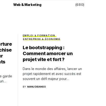
Web & Marketing
(680)
EMPLOI & FORMATION
ENTREPRISE & ÉCONOMIE
erture
Le bootstrapping :
chise
Comment amorcer un
ur
projet vite et fort ?
nts
Dans le monde des affaires, lancer un
projet rapidement et avec succès est
e garde
souvent un défi majeur pour…
 un…
BY
MANU DIBANGO