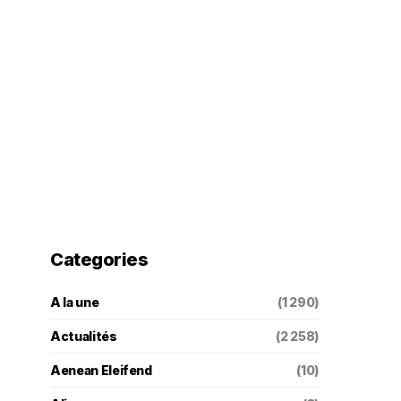
Categories
A la une
(1 290)
Actualités
(2 258)
Aenean Eleifend
(10)