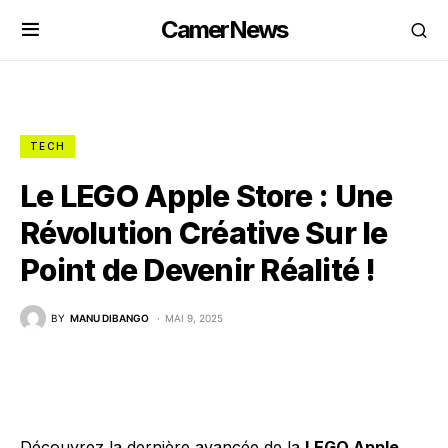
CamerNews
TECH
Le LEGO Apple Store : Une
Révolution Créative Sur le
Point de Devenir Réalité !
BY
MANU DIBANGO
MAI 9, 2025
Découvrez la dernière avancée de la
LEGO Apple