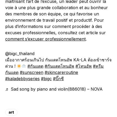
maîtrisant l’art de l’excuse, un leader peut ouvrir la
voie à une plus grande collaboration et au bonheur
des membres de son équipe, ce qui favorise un
environnement de travail positif et productif. Pour
plus d’informations sur comment procéder à des
excuses professionnelles, consultez cet article sur
comment s’excuser professionnellement
.
@bigc_thailand
เมื่ออากาศร้อนเกินไป กันแดดโทนอัพ KA-LA ต้องเข้าชาร์จ
ด่วน !
#กันแดด
#กันแดดโทนอัพ
#โทนอัพ
#ครีม
กันแดด
#sunscreen
#skincareroutine
#kaladebbyseries
#bigc
#บิ๊กซี
♬ Sad song by piano and violin(886018) – NOVA
art