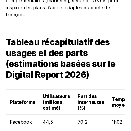
complémentaires (marketing, sécurité, UX) et peut
inspirer des plans d’action adaptés au contexte
français.
Tableau récapitulatif des
usages et des parts
(estimations basées sur le
Digital Report 2026)
Utilisateurs
Part des
Temps
Plateforme
(millions,
internautes
moyen/j
estimé)
(%)
Facebook
44,5
70,2
1h02