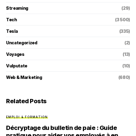
Streaming
(29)
Tech
(3 500)
Tesla
(335)
Uncategorized
(2)
Voyages
(13)
Vulputate
(10)
Web & Marketing
(680)
Related Posts
EMPLOI & FORMATION
Décryptage du bulletin de paie : Guide
pratique pour aider vos employés à en