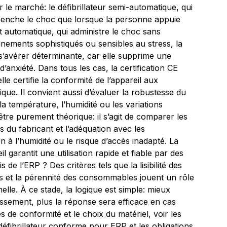
r le marché: le défibrillateur semi-automatique, qui
éclenche le choc que lorsque la personne appuie
t automatique, qui administre le choc sans
nements sophistiqués ou sensibles au stress, la
s’avérer déterminante, car elle supprime une
d’anxiété. Dans tous les cas, la certification CE
e certifie la conformité de l’appareil aux
nique. Il convient aussi d’évaluer la robustesse du
 la température, l’humidité ou les variations
tre purement théorique: il s’agit de comparer les
 du fabricant et l’adéquation avec les
on à l’humidité ou le risque d’accès inadapté. La
l garantit une utilisation rapide et fiable par des
de l’ERP ? Des critères tels que la lisibilité des
ns et la pérennité des consommables jouent un rôle
elle. À ce stade, la logique est simple: mieux
blissement, plus la réponse sera efficace en cas
s de conformité et le choix du matériel, voir les
défibrillateur conforme pour ERP et les obligations