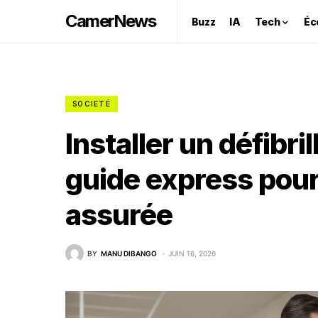
CamerNews
Buzz
IA
Tech
Éc
SOCIETÉ
Installer un défibri
guide express pour
assurée
BY
MANU DIBANGO
JUIN 16, 2026