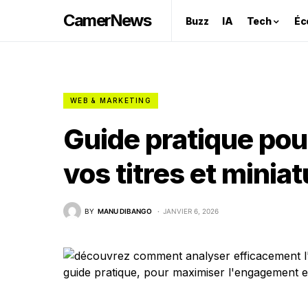
CamerNews
Buzz
IA
Tech
Éc
WEB & MARKETING
Guide pratique pou
vos titres et minia
BY
MANU DIBANGO
JANVIER 6, 2026