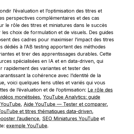
ir l’évaluation et l’optimisation des titres et
es perspectives complémentaires et des cas
 le rôle des titres et miniatures dans le succès
les choix de formulation et de visuels. Des guides
ent des cadres pour maximiser l’impact des titres
les dédiés à l’AB testing apportent des méthodes
antes et tirer des apprentissages durables. Cette
rces spécialisées en IA et en data-driven, qui
 rapidement des variantes et tester des
rantissant la cohérence avec l’identité de la
, voici quelques liens utiles et variés qui vous
tes de l’évaluation et de l’optimisation:
Le rôle des
 vidéos monétisées
,
YouTube Analytics: guide
es YouTube
,
Aide YouTube — Tester et comparer
,
YouTube et titres thématiques data-driven
,
booster l’audience
,
SEO Miniatures YouTube
et
te:
exemple YouTube
.