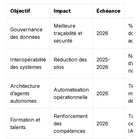
Objectif
Impact
Échéance
Meilleure
% d
Gouvernance
traçabilité et
2026
don
des données
sécurité
acce
Nom
Interopérabilité
Réduction des
2025-
d’AP
des systèmes
silos
2026
norm
Architecture
Tem
Automatisation
d’agents
2026
moy
opérationnelle
autonomes
dépl
Renforcement
Taux
Formation et
des
2026
certi
talents
compétences
IA