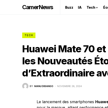
CamerNews
Buzz
IA
Tech
Éc
TECH
Huawei Mate 70 et
les Nouveautés Ét
d’Extraordinaire a
BY
MANU DIBANGO
NOVEMBRE 26, 2024
Le lancement des smartphones
Huawe
pour la marque, alliant performance et 