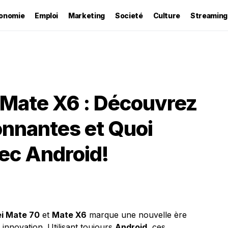
onomie
Emploi
Marketing
Societé
Culture
Streaming
 Mate X6 : Découvrez
onnantes et Quoi
vec Android!
i Mate 70
et
Mate X6
marque une nouvelle ère
innovation. Utilisant toujours
Android
, ces